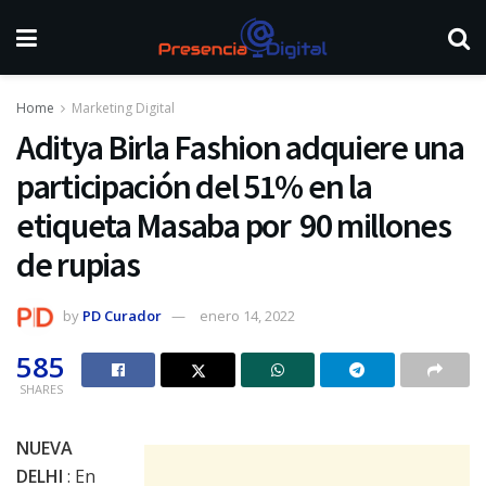
Home
Marketing Digital
Aditya Birla Fashion adquiere una
participación del 51% en la
etiqueta Masaba por ₹ 90 millones
de rupias
by
PD Curador
enero 14, 2022
585
SHARES
NUEVA
DELHI
: En