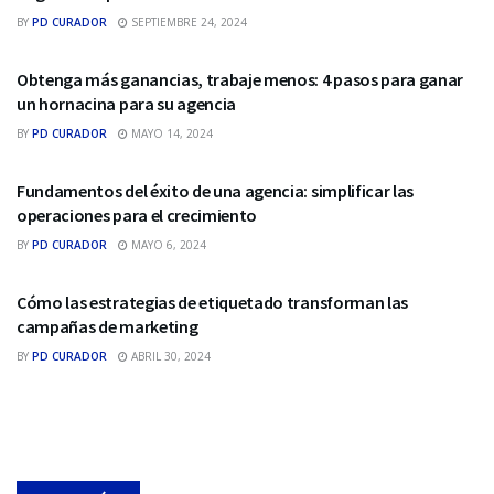
BY
PD CURADOR
SEPTIEMBRE 24, 2024
MARKETING DIGITAL
Obtenga más ganancias, trabaje menos: 4 pasos para ganar
un hornacina para su agencia
BY
PD CURADOR
MAYO 14, 2024
MARKETING DIGITAL
Fundamentos del éxito de una agencia: simplificar las
operaciones para el crecimiento
BY
PD CURADOR
MAYO 6, 2024
MARKETING DIGITAL
Cómo las estrategias de etiquetado transforman las
campañas de marketing
BY
PD CURADOR
ABRIL 30, 2024