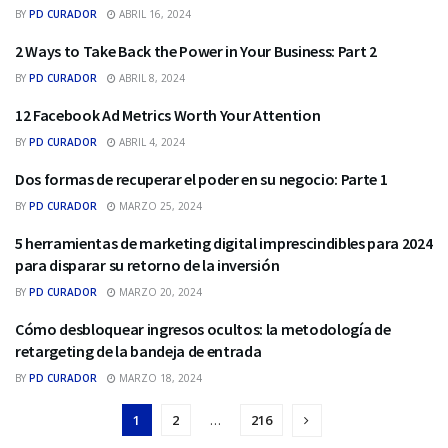
BY
PD CURADOR
ABRIL 16, 2024
2 Ways to Take Back the Power in Your Business: Part 2
MARKETING DIGITAL
BY
PD CURADOR
ABRIL 8, 2024
12 Facebook Ad Metrics Worth Your Attention
MARKETING DIGITAL
BY
PD CURADOR
ABRIL 4, 2024
Dos formas de recuperar el poder en su negocio: Parte 1
MARKETING DIGITAL
BY
PD CURADOR
MARZO 25, 2024
5 herramientas de marketing digital imprescindibles para 2024
MARKETING DIGITAL
para disparar su retorno de la inversión
BY
PD CURADOR
MARZO 20, 2024
Cómo desbloquear ingresos ocultos: la metodología de
MARKETING DIGITAL
retargeting de la bandeja de entrada
BY
PD CURADOR
MARZO 18, 2024
1
2
…
216