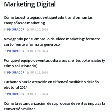
Marketing Digital
Cómo las estrategias de etiquetado transforman las
MARKETING DIGITAL
campañas de marketing
BY
PD CURADOR
ABRIL 30, 2024
Navegando por el embrollo del vídeo marketing: formato
MARKETING DIGITAL
corto frente a formato generoso
BY
PD CURADOR
ABRIL 24, 2024
Por qué el equipo de ventas odia a sus clientes potenciales (y
MARKETING DIGITAL
cómo solucionarlo)
BY
PD CURADOR
ABRIL 22, 2024
Luchando por la atención en el frenesí mediático del año
MARKETING DIGITAL
electoral 2024
BY
PD CURADOR
ABRIL 18, 2024
Cómo la estandarización de su proceso de ventas impulsa la
MARKETING DIGITAL
conversión militar