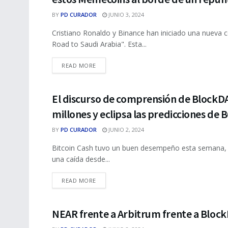
BY
PD CURADOR
JUNIO 3, 2024
Cristiano Ronaldo y Binance han iniciado una nueva
Road to Saudi Arabia". Esta...
DETAILS
READ MORE
El discurso de comprensión de BlockDA
NFTS
millones y eclipsa las predicciones de 
BY
PD CURADOR
JUNIO 2, 2024
Bitcoin Cash tuvo un buen desempeño esta semana, p
una caída desde...
DETAILS
READ MORE
NEAR frente a Arbitrum frente a Bloc
NFTS