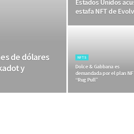
Estados Unidos acus
estafa NFT de Evol
nes de dólares
NFTS
kadot y
Dolce & Gabbana es
demandada por el plan N
“Rug Pull”