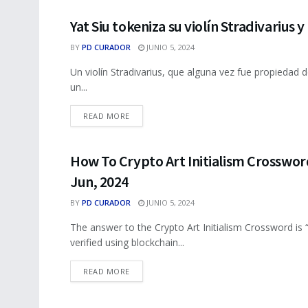
Yat Siu tokeniza su violín Stradivarius
NFTS
BY
PD CURADOR
JUNIO 5, 2024
Un violín Stradivarius, que alguna vez fue propiedad de
un...
DETAILS
READ MORE
How To Crypto Art Initialism Crossword
NFTS
Jun, 2024
BY
PD CURADOR
JUNIO 5, 2024
The answer to the Crypto Art Initialism Crossword is
verified using blockchain...
DETAILS
READ MORE