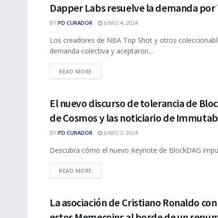
Dapper Labs resuelve la demanda por T
NFTS
BY
PD CURADOR
JUNIO 4, 2024
Los creadores de NBA Top Shot y otros coleccionable
demanda colectiva y aceptaron...
DETAILS
READ MORE
El nuevo discurso de tolerancia de Blo
NFTS
de Cosmos y las noticiario de Immutab
BY
PD CURADOR
JUNIO 3, 2024
Descubra cómo el nuevo Keynote de BlockDAG impulsa 
DETAILS
READ MORE
La asociación de Cristiano Ronaldo con
NFTS
estos Memecoins al borde de un repun