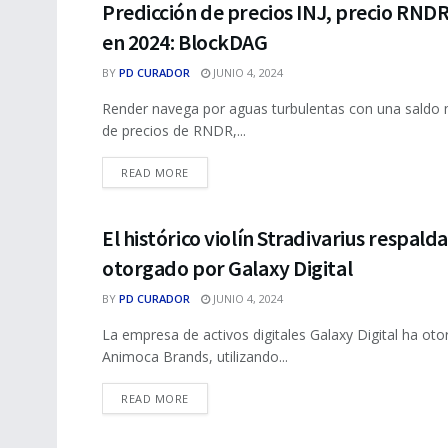
Predicción de precios INJ, precio RND
NFTS
en 2024: BlockDAG
BY
PD CURADOR
JUNIO 4, 2024
Render navega por aguas turbulentas con una saldo 
de precios de RNDR,...
DETAILS
READ MORE
El histórico violín Stradivarius respal
NFTS
otorgado por Galaxy Digital
BY
PD CURADOR
JUNIO 4, 2024
La empresa de activos digitales Galaxy Digital ha ot
Animoca Brands, utilizando...
DETAILS
READ MORE