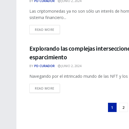
BY
PD CURADOR
JUNIO 2, 2024
Las criptomonedas ya no son sólo un interés de horn
sistema financiero...
DETAILS
READ MORE
Explorando las complejas intersecciones
NFTS
esparcimiento
BY
PD CURADOR
JUNIO 2, 2024
Navegando por el intrincado mundo de las NFT y los tí
DETAILS
READ MORE
1
2