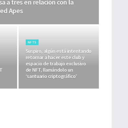
a a tres en relación con la
ved Apes
NFTS
Suspiro, algún está intentando
retornar a hacer este club y
espacio de trabajo exclusivo
FT
de NFT, llamándolo un
‘santuario criptográfico’