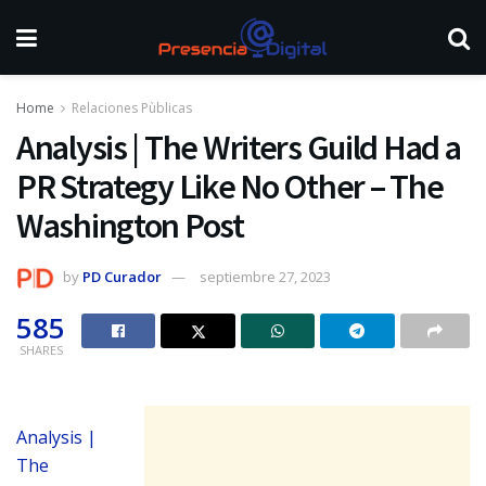
Home
Relaciones Pùblicas
Analysis | The Writers Guild Had a
PR Strategy Like No Other – The
Washington Post
by
PD Curador
septiembre 27, 2023
585
SHARES
Analysis |
The