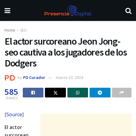
Home
SEO
El actor surcoreano Jeon Jong-
seo cautiva a los jugadores de los
Dodgers
by
PD Curador
marzo 23, 2024
585
SHARES
[
Source
]
El actor
surcorean