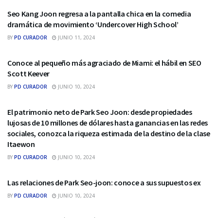
Seo Kang Joon regresa a la pantalla chica en la comedia
dramática de movimiento ‘Undercover High School’
BY
PD CURADOR
JUNIO 11, 2024
SEO
Conoce al pequeño más agraciado de Miami: el hábil en SEO
Scott Keever
BY
PD CURADOR
JUNIO 10, 2024
SEO
El patrimonio neto de Park Seo Joon: desde propiedades
lujosas de 10 millones de dólares hasta ganancias en las redes
sociales, conozca la riqueza estimada de la destino de la clase
Itaewon
BY
PD CURADOR
JUNIO 10, 2024
SEO
Las relaciones de Park Seo-joon: conoce a sus supuestos ex
BY
PD CURADOR
JUNIO 10, 2024
SEO