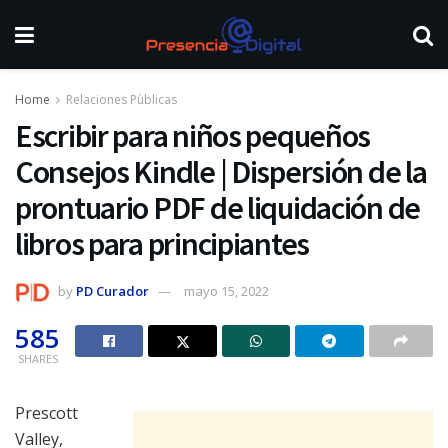
Home
Relaciones Pùblicas
Escribir para niños pequeños
Consejos Kindle | Dispersión de la
prontuario PDF de liquidación de
libros para principiantes
by
PD Curador
mayo 15, 2022
585
SHARES
Prescott
Valley,