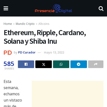
Home
Mundo Cripto
Altcoins
Ethereum, Ripple, Cardano,
Solana y Shiba Inu
by
PD Curador
mayo 13, 2022
585
SHARES
Esta
semana,
echamos
un vistazo
más de