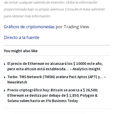
de tomar cualquier valentía de inversión. Utilice la información
proporcionada bajo su propio aventura. Consulte el Aviso admitido
para obtener más información.
Gráficos de criptomonedas
por Trading View.
Directo a la fuente
You might also like
El precio de Ethereum no alcanzará los $ 10000 este año,
pero esta altcoin está establecida… – Analytics Insight
Turbo: TMS Network (TMSN) acelera Past Aptos (APT) y… –
NewsWatch
Precio criptográfico hoy: Bitcoin se acerca a $ 26,500;
Ethereum se desliza por debajo de $ 1,850; Polygon &
Solana suben hasta un 3% Business Today