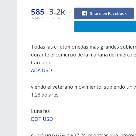
585
3.2k
Share on Facebook
SHARES
VIEWS
Todas las criptomonedas más grandes subier
durante el comercio de la mañana del miércole
Cardano
ADA USD
viendo el veterano movimiento, subiendo un 
1,28 dólares.
Lunares
DOT USD
subió un 6,63% a $27,24, mientras que Litecoi