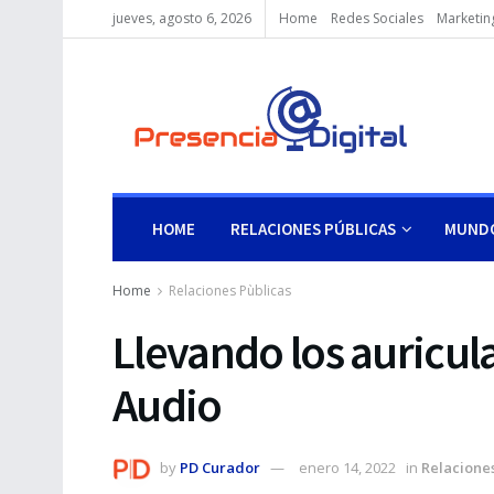
jueves, agosto 6, 2026
Home
Redes Sociales
Marketing
HOME
RELACIONES PÚBLICAS
MUNDO
Home
Relaciones Pùblicas
Llevando los auricula
Audio
by
PD Curador
enero 14, 2022
in
Relaciones