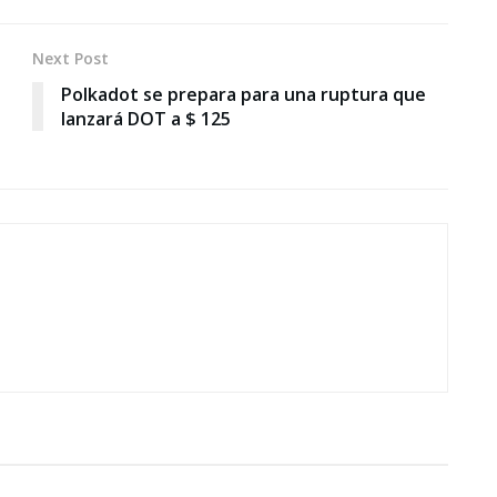
Next Post
Polkadot se prepara para una ruptura que
lanzará DOT a $ 125
RELACIONES PÙBLICAS