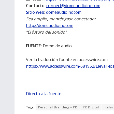
Contacto
:
connect@domeaudioinc.com
.
Sitio web
:
domeaudioinc.com
Sea amplio, manténgase conectado:
http://domeaudioinc.com
“El futuro del sonido”
FUENTE:
Domo de audio
Ver la traducción fuente en accesswire.com:
https://www.accesswire.com/681952/Llevar-los
Directo a la fuente
Tags:
Personal Branding y PR
PR Digital
Relac