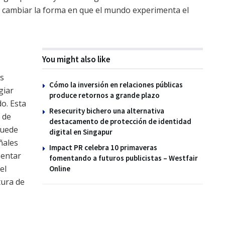
e cambiar la forma en que el mundo experimenta el
You might also like
os
Cómo la inversión en relaciones públicas
giar
produce retornos a grande plazo
do. Esta
Resecurity bichero una alternativa
 de
destacamento de protección de identidad
Puede
digital en Singapur
ñales
Impact PR celebra 10 primaveras
sentar
fomentando a futuros publicistas – Westfair
el
Online
tura de