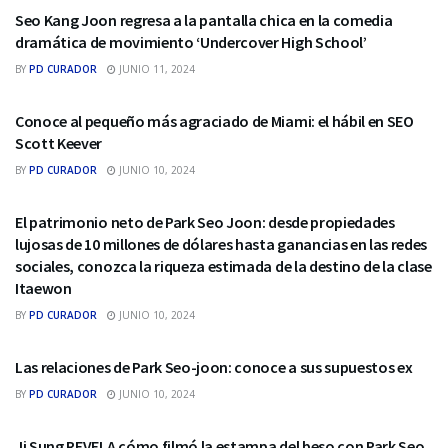
Seo Kang Joon regresa a la pantalla chica en la comedia
dramática de movimiento ‘Undercover High School’
BY
PD CURADOR
JUNIO 11, 2024
SEO
Conoce al pequeño más agraciado de Miami: el hábil en SEO
Scott Keever
BY
PD CURADOR
JUNIO 10, 2024
SEO
El patrimonio neto de Park Seo Joon: desde propiedades
lujosas de 10 millones de dólares hasta ganancias en las redes
sociales, conozca la riqueza estimada de la destino de la clase
Itaewon
BY
PD CURADOR
JUNIO 10, 2024
SEO
Las relaciones de Park Seo-joon: conoce a sus supuestos ex
BY
PD CURADOR
JUNIO 10, 2024
SEO
Ji Sung REVELA cómo filmó la estampa del beso con Park Seo