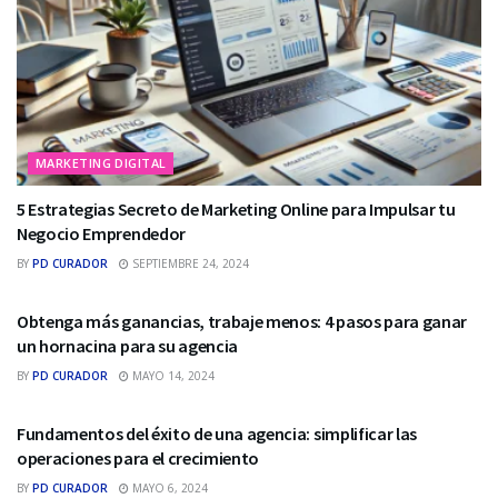
MARKETING DIGITAL
5 Estrategias Secreto de Marketing Online para Impulsar tu
Negocio Emprendedor
BY
PD CURADOR
SEPTIEMBRE 24, 2024
MARKETING DIGITAL
Obtenga más ganancias, trabaje menos: 4 pasos para ganar
un hornacina para su agencia
BY
PD CURADOR
MAYO 14, 2024
MARKETING DIGITAL
Fundamentos del éxito de una agencia: simplificar las
operaciones para el crecimiento
BY
PD CURADOR
MAYO 6, 2024