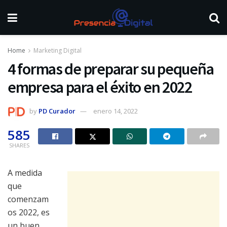
Home
Marketing Digital
4 formas de preparar su pequeña
empresa para el éxito en 2022
by
PD Curador
enero 14, 2022
585
SHARES
A medida
que
comenzam
os 2022, es
un buen