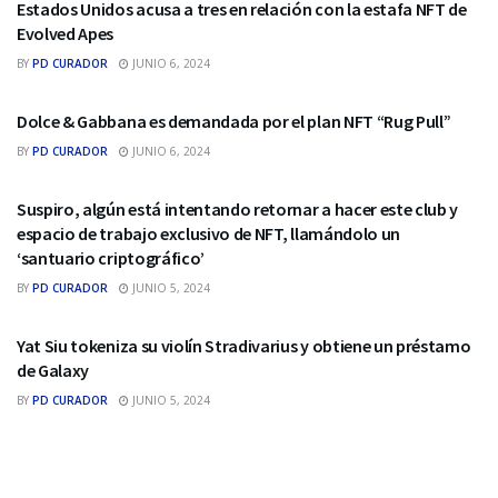
Estados Unidos acusa a tres en relación con la estafa NFT de
Evolved Apes
BY
PD CURADOR
JUNIO 6, 2024
NFTS
Dolce & Gabbana es demandada por el plan NFT “Rug Pull”
BY
PD CURADOR
JUNIO 6, 2024
NFTS
Suspiro, algún está intentando retornar a hacer este club y
espacio de trabajo exclusivo de NFT, llamándolo un
‘santuario criptográfico’
BY
PD CURADOR
JUNIO 5, 2024
NFTS
Yat Siu tokeniza su violín Stradivarius y obtiene un préstamo
de Galaxy
BY
PD CURADOR
JUNIO 5, 2024