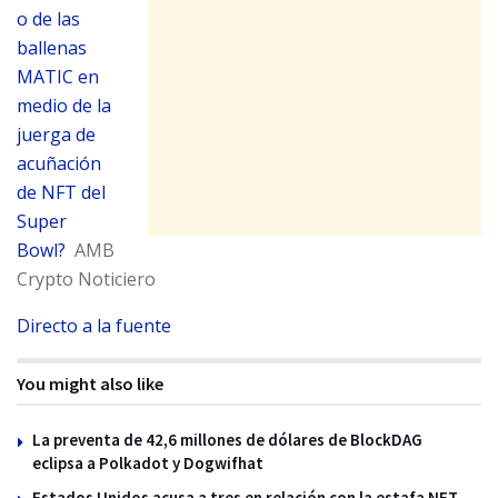
o de las
ballenas
MATIC en
medio de la
juerga de
acuñación
de NFT del
Super
Bowl?
AMB
Crypto Noticiero
Directo a la fuente
You might also like
La preventa de 42,6 millones de dólares de BlockDAG
eclipsa a Polkadot y Dogwifhat
Estados Unidos acusa a tres en relación con la estafa NFT