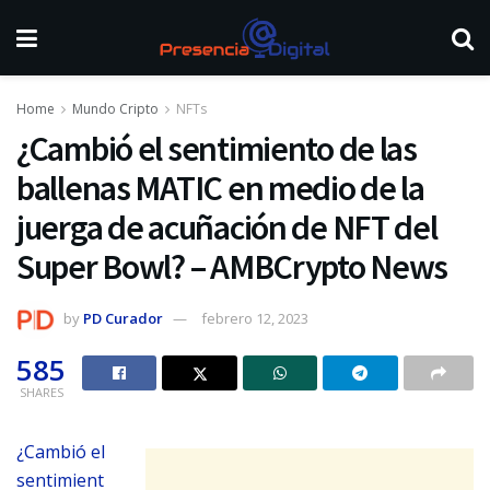
Home
Mundo Cripto
NFTs
¿Cambió el sentimiento de las
ballenas MATIC en medio de la
juerga de acuñación de NFT del
Super Bowl? – AMBCrypto News
by
PD Curador
febrero 12, 2023
585
SHARES
¿Cambió el
sentimient