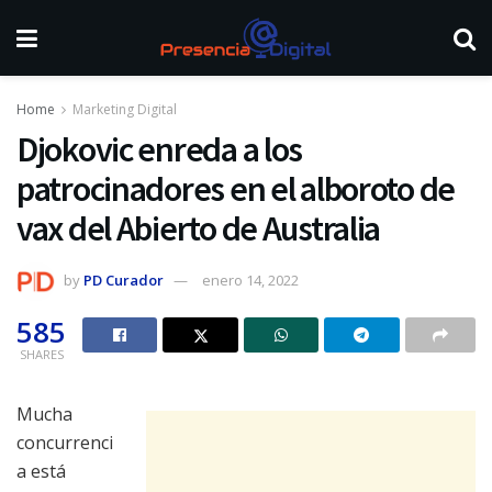
Home
Marketing Digital
Djokovic enreda a los
patrocinadores en el alboroto de
vax del Abierto de Australia
by
PD Curador
enero 14, 2022
585
SHARES
Mucha
concurrenci
a está