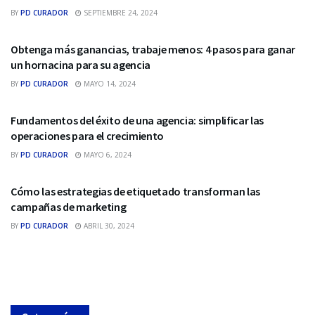
BY
PD CURADOR
SEPTIEMBRE 24, 2024
MARKETING DIGITAL
Obtenga más ganancias, trabaje menos: 4 pasos para ganar
un hornacina para su agencia
BY
PD CURADOR
MAYO 14, 2024
MARKETING DIGITAL
Fundamentos del éxito de una agencia: simplificar las
operaciones para el crecimiento
BY
PD CURADOR
MAYO 6, 2024
MARKETING DIGITAL
Cómo las estrategias de etiquetado transforman las
campañas de marketing
BY
PD CURADOR
ABRIL 30, 2024