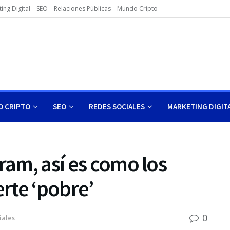
ing Digital
SEO
Relaciones Pùblicas
Mundo Cripto
 CRIPTO
SEO
REDES SOCIALES
MARKETING DIGIT
ram, así es como los
rte ‘pobre’
0
iales