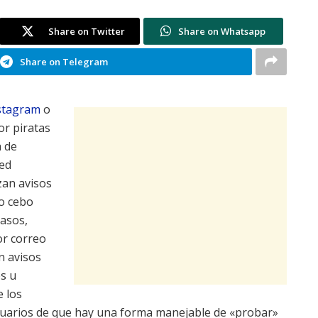
Share on Twitter
Share on Whatsapp
Share on Telegram
stagram
o
or piratas
a de
ed
zan avisos
mo cebo
casos,
or correo
n avisos
es u
e los
suarios de que hay una forma manejable de «probar»