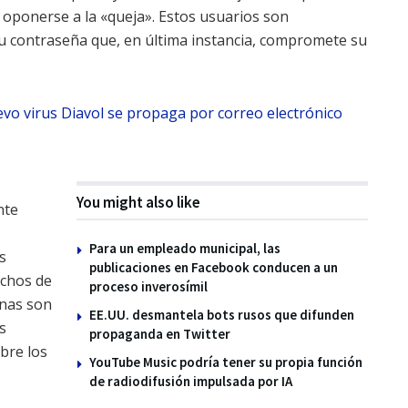
 oponerse a la «queja». Estos usuarios son
 contraseña que, en última instancia, compromete su
evo virus Diavol se propaga por correo electrónico
You might also like
nte
Para un empleado municipal, las
s
publicaciones en Facebook conducen a un
echos de
proceso inverosímil
anas son
EE.UU. desmantela bots rusos que difunden
s
propaganda en Twitter
bre los
YouTube Music podría tener su propia función
de radiodifusión impulsada por IA