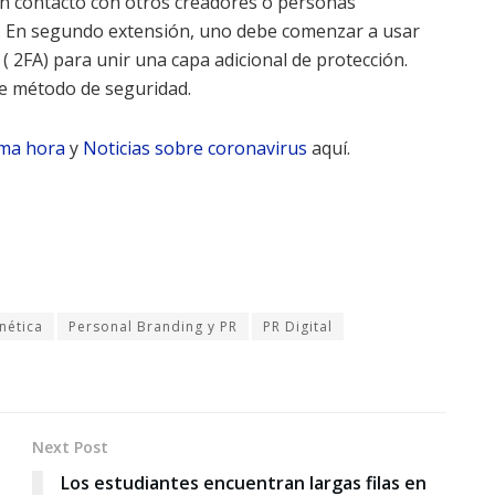
en contacto con otros creadores o personas
o. En segundo extensión, uno debe comenzar a usar
( 2FA) para unir una capa adicional de protección.
te método de seguridad.
ima hora
y
Noticias sobre coronavirus
aquí.
nética
Personal Branding y PR
PR Digital
Next Post
Los estudiantes encuentran largas filas en