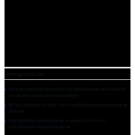
100% de las veces.
Lo postrer de Chema Carvajal
Sarabia
Pautas editoriales
Directo a la fuente
You might also like
Para un empleado municipal, las publicaciones en Facebook
conducen a un proceso inverosímil
EE.UU. desmantela bots rusos que difunden propaganda en
Twitter
YouTube Music podría tener su propia función de
radiodifusión impulsada por IA