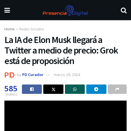
Home
Redes Sociales
La IA de Elon Musk llegará a
Twitter a medio de precio: Grok
está de proposición
by
PD Curador
marzo 28, 2024
585
SHARES
Seguramen
te
recuerdas a