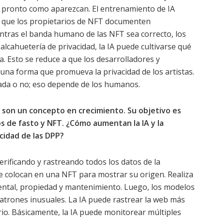
n pronto como aparezcan. El entrenamiento de IA
e que los propietarios de NFT documenten
entras el banda humano de las NFT sea correcto, los
alcahuetería de privacidad, la IA puede cultivarse qué
. Esto se reduce a que los desarrolladores y
na forma que promueva la privacidad de los artistas.
vada o no; eso depende de los humanos.
 son un concepto en crecimiento. Su objetivo es
los de fasto y NFT. ¿Cómo aumentan la IA y la
cidad de las DPP?
erificando y rastreando todos los datos de la
se colocan en una NFT para mostrar su origen. Realiza
ental, propiedad y mantenimiento. Luego, los modelos
patrones inusuales. La IA puede rastrear la web más
io. Básicamente, la IA puede monitorear múltiples