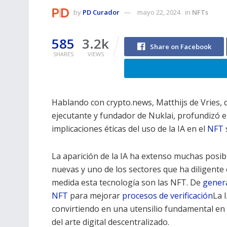
by
PD Curador
mayo 22, 2024
in
NFTs
585
3.2k
Share on Facebook
SHARES
VIEWS
Hablando con crypto.news, Matthijs de Vries, 
ejecutante y fundador de Nuklai, profundizó e
implicaciones éticas del uso de la IA en el
NFT
La aparición de la IA ha extenso muchas posib
nuevas y uno de los sectores que ha diligente
medida esta tecnología son las NFT. De
gener
NFT
para mejorar
procesos de verificación
La 
convirtiendo en una utensilio fundamental en
del arte digital descentralizado.