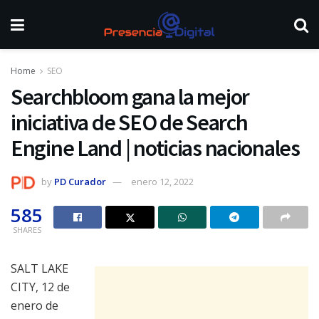
Home
SEO
Searchbloom gana la mejor
iniciativa de SEO de Search
Engine Land | noticias nacionales
by
PD Curador
enero 12, 2022
585
SHARES
SALT LAKE
CITY
,
12 de
enero de