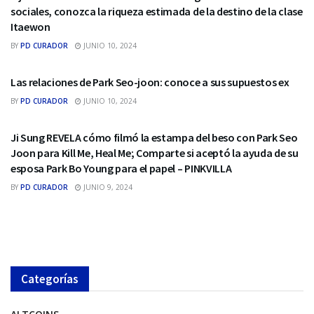
sociales, conozca la riqueza estimada de la destino de la clase
Itaewon
BY
PD CURADOR
JUNIO 10, 2024
SEO
Las relaciones de Park Seo-joon: conoce a sus supuestos ex
BY
PD CURADOR
JUNIO 10, 2024
SEO
Ji Sung REVELA cómo filmó la estampa del beso con Park Seo
Joon para Kill Me, Heal Me; Comparte si aceptó la ayuda de su
esposa Park Bo Young para el papel – PINKVILLA
BY
PD CURADOR
JUNIO 9, 2024
Categorías