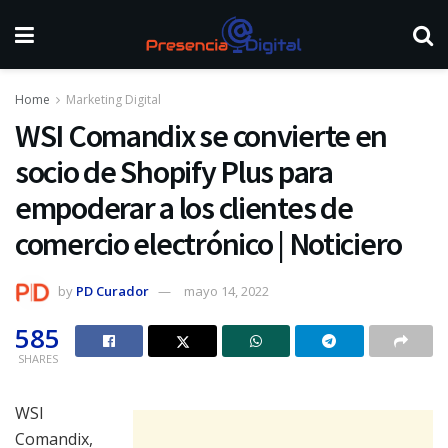
Home
Marketing Digital
WSI Comandix se convierte en
socio de Shopify Plus para
empoderar a los clientes de
comercio electrónico | Noticiero
by
PD Curador
mayo 14, 2022
585
SHARES
WSI
Comandix,