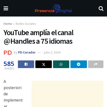
Home
Redes Sociales
YouTube amplía el canal
@Handles a 75 idiomas
by
PD Curador
julio 2, 2024
585
SHARES
A
posteriori
de
implement
ar