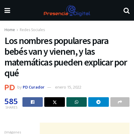
Home
Redes Sociales
Los nombres populares para
bebés van y vienen, y las
matemáticas pueden explicar por
qué
by
PD Curador
enero 15, 2022
585
SHARES
(Imágenes